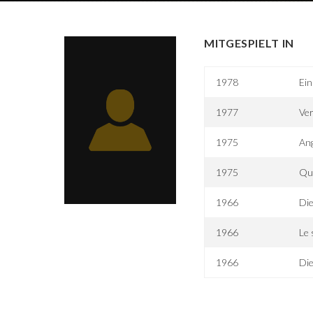
MITGESPIELT IN
1978
Ein
1977
Ve
1975
Ang
1975
Qu
1966
Die
1966
Le 
1966
Die