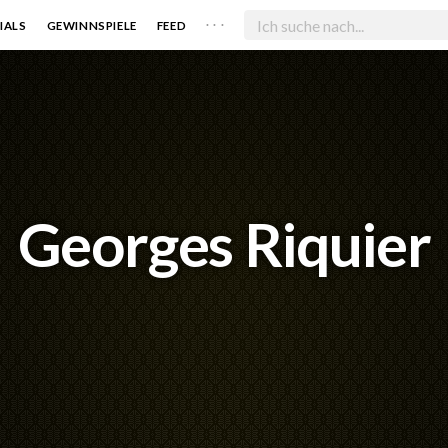
. . .
IALS
GEWINNSPIELE
FEED
Georges Riquier