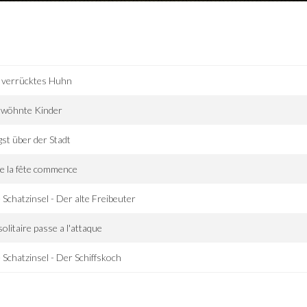
 verrücktes Huhn
rwöhnte Kinder
st über der Stadt
e la fête commence
 Schatzinsel - Der alte Freibeuter
solitaire passe a l'attaque
 Schatzinsel - Der Schiffskoch