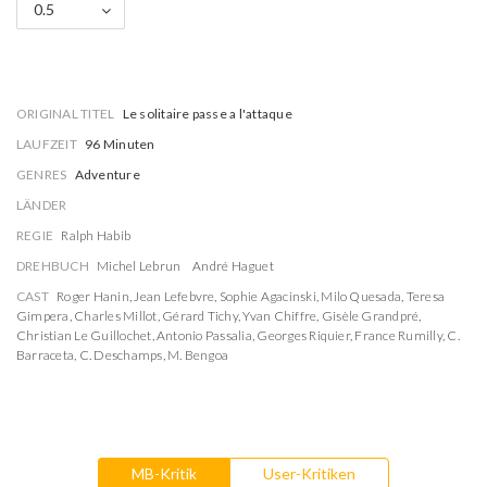
0.5
ORIGINAL TITEL
Le solitaire passe a l'attaque
LAUFZEIT
96 Minuten
GENRES
Adventure
LÄNDER
REGIE
Ralph Habib
DREHBUCH
Michel Lebrun
André Haguet
CAST
Roger Hanin
,
Jean Lefebvre
,
Sophie Agacinski
,
Milo Quesada
,
Teresa
Gimpera
,
Charles Millot
,
Gérard Tichy
,
Yvan Chiffre
,
Gisèle Grandpré
,
Christian Le Guillochet
,
Antonio Passalia
,
Georges Riquier
,
France Rumilly
,
C.
Barraceta
,
C. Deschamps
,
M. Bengoa
MB-Kritik
User-Kritiken