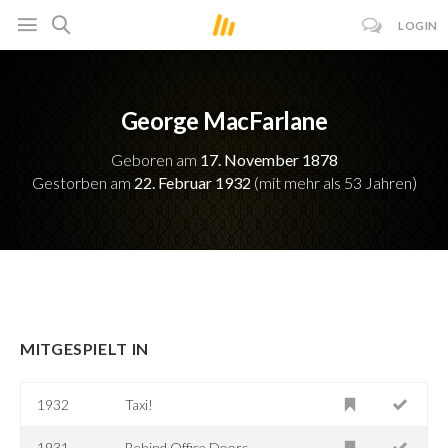
LOGIN
George MacFarlane
Geboren am
17. November 1878
Gestorben am
22. Februar 1932
(mit mehr als 53 Jahren)
MITGESPIELT IN
1932
Taxi!
1931
Behind Office Doors