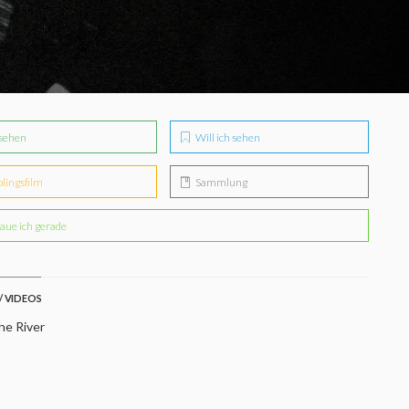
sehen
Will ich sehen
blingsfilm
Sammlung
aue ich gerade
/ VIDEOS
he River