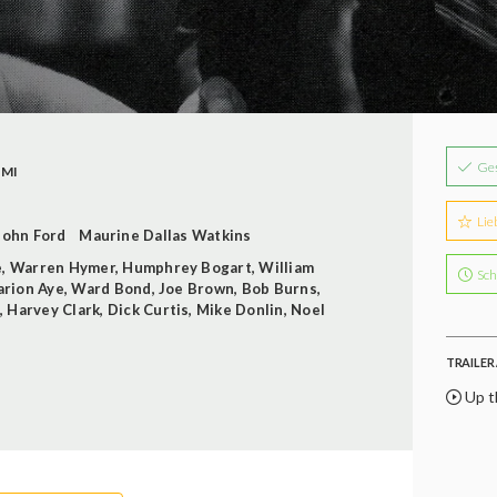
Ge
IMI
Lie
John Ford
Maurine Dallas Watkins
e
,
Warren Hymer
,
Humphrey Bogart
,
William
Sch
rion Aye
,
Ward Bond
,
Joe Brown
,
Bob Burns
,
,
Harvey Clark
,
Dick Curtis
,
Mike Donlin
,
Noel
TRAILER 
Up t