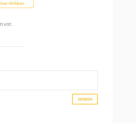
User-Kritiken
m vor.