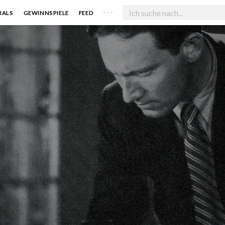
. . .
IALS
GEWINNSPIELE
FEED