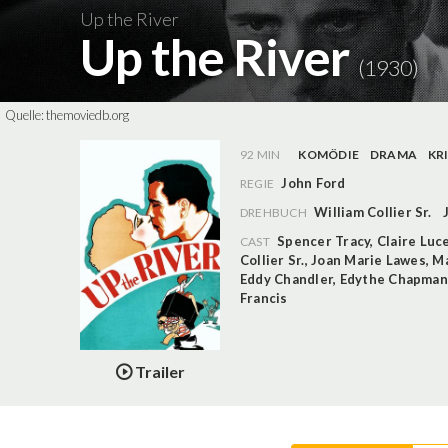
Up the River
Up the River
(1930)
Quelle:
themoviedb.org
92 MIN
KOMÖDIE
DRAMA
KR
John Ford
REGIE
William Collier Sr.
DREHBUCH
Spencer Tracy
,
Claire Luc
CAST
Collier Sr.
,
Joan Marie Lawes
,
Ma
Eddy Chandler
,
Edythe Chapman
Francis
Trailer