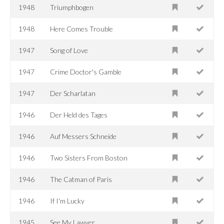
1948
Triumphbogen
1948
Here Comes Trouble
1947
Song of Love
1947
Crime Doctor's Gamble
1947
Der Scharlatan
1946
Der Held des Tages
1946
Auf Messers Schneide
1946
Two Sisters From Boston
1946
The Catman of Paris
1946
If I'm Lucky
1945
See My Lawyer