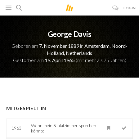
LOGIN
George Davis
Geboren am
7. November 1889
in
Amsterdam, Noord-
Holland, Netherlands
Gestorben am
19. April 1965
(mit mehr als 75 Jahren)
MITGESPIELT IN
Wenn mein Schlafzimmer sprechen
1963
könnte