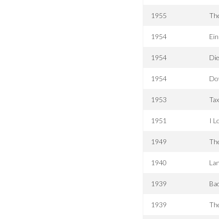
1955
Th
1954
Ei
1954
Die
1954
Do
1953
Tax
1951
I L
1949
The
1940
Lan
1939
Bad
1939
The