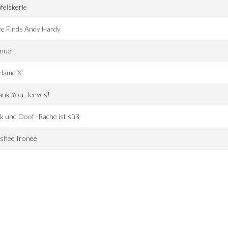
felskerle
e Finds Andy Hardy
nuel
dame X
nk You, Jeeves!
k und Doof -Rache ist süß
shee Ironee