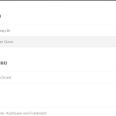
I
ng Life
ter Gunn
BEI
u Grant
ne -Kurtisane von Frankreich