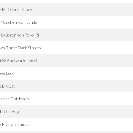
e McConnell Story
n Mädchen vom Lande
 Brücken von Toko-Ri
wn Three Dark Streets
i 539 antwortet nicht
ove Lucy
 Big Cat
d der Gottlosen
 Little Angel
 Flying Irishman