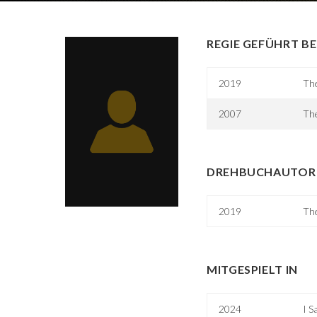
REGIE GEFÜHRT BE
2019
The
2007
The
DREHBUCHAUTOR 
2019
The
MITGESPIELT IN
2024
I S