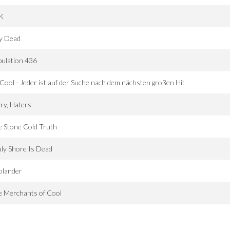
K
ay Dead
ulation 436
Cool - Jeder ist auf der Suche nach dem nächsten großen Hit
ry, Haters
 Stone Cold Truth
ly Shore Is Dead
olander
e Merchants of Cool