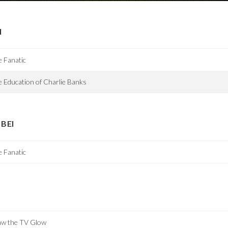
I
 Fanatic
 Education of Charlie Banks
BEI
 Fanatic
aw the TV Glow