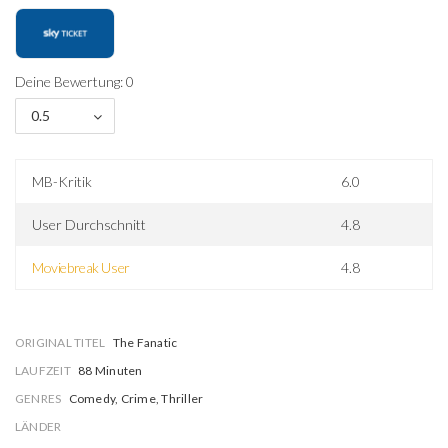
Deine Bewertung: 0
0.5
MB-Kritik
6.0
User Durchschnitt
4.8
Moviebreak User
4.8
ORIGINAL TITEL
The Fanatic
LAUFZEIT
88 Minuten
GENRES
Comedy, Crime, Thriller
LÄNDER