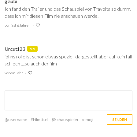
glaubi
Ich fand den Trailer und das Schauspiel von Travolta so dumm,
dass ich mir diesen Film nie anschauen werde.
vor fast 6 Jahren
Uncut123
5.5
johns rolle ist schon etwas speziell dargestellt aber auf kein fall
schlecht...so auch der film
vor ein Jahr
@username
#Filmtitel
$Schauspieler
:emoji