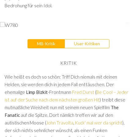
Bedrohung für sein Idol.
MB-Kritik
User-Kritiken
KRITIK
Wie heißt es doch so schön: Triff Dich niemals mit deinen
Helden, sie werden dich in jedem Fall enttäuschen. Der
ehemalige
Limp Bizkit
-Frontmann
Fred Durst
(
Be Cool – Jeder
ist auf der Suche nach dem nächsten großen Hit
) treibt diese
mutmaßliche Weisheit nun mit seinem neuen Spielfilm
The
Fanatic
auf die Spitze. Dort nämlich treffen wir auf den
autistischen Moose (
John Travolta
,
Kuck' mal wer da spricht
),
der sich nichts sehnlicher wünscht, als einen Funken