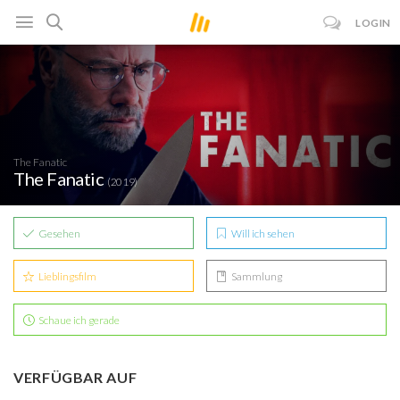
LOGIN
The Fanatic
The Fanatic
(2019)
Gesehen
Will ich sehen
Lieblingsfilm
Sammlung
Schaue ich gerade
VERFÜGBAR AUF