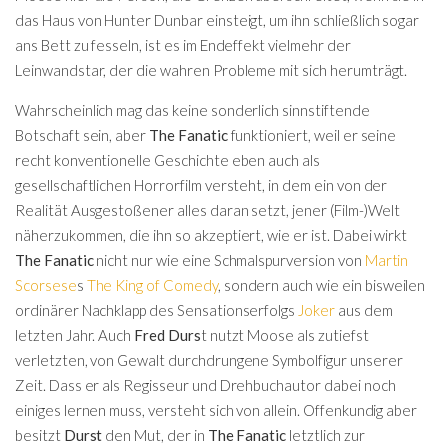
das Haus von Hunter Dunbar einsteigt, um ihn schließlich sogar
ans Bett zu fesseln, ist es im Endeffekt vielmehr der
Leinwandstar, der die wahren Probleme mit sich herumträgt.
Wahrscheinlich mag das keine sonderlich sinnstiftende
Botschaft sein, aber
The Fanatic
funktioniert, weil er seine
recht konventionelle Geschichte eben auch als
gesellschaftlichen Horrorfilm versteht, in dem ein von der
Realität Ausgestoßener alles daran setzt, jener (Film-)Welt
näherzukommen, die ihn so akzeptiert, wie er ist. Dabei wirkt
The Fanatic
nicht nur wie eine Schmalspurversion von
Martin
Scorsese
s
The King of Comedy
, sondern auch wie ein bisweilen
ordinärer Nachklapp des Sensationserfolgs
Joker
aus dem
letzten Jahr. Auch
Fred Durs
t nutzt Moose als zutiefst
verletzten, von Gewalt durchdrungene Symbolfigur unserer
Zeit. Dass er als Regisseur und Drehbuchautor dabei noch
einiges lernen muss, versteht sich von allein. Offenkundig aber
besitzt
Durst
den Mut, der in
The Fanatic
letztlich zur