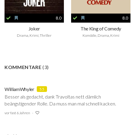
8.0
8.0
Joker
The King of Comedy
Drama, Krimi, Thriller
Komödie, Drama, Krimi
KOMMENTARE
(
3
)
WilliamWhyler
5.5
Besser als gedacht, dank Travoltas nett dämlich
beängstigender Rolle. Da muss man mal schnell kacken.
vor fast 6 Jahren