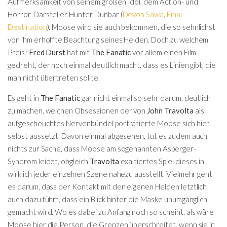
Aufmerksamkeit von seinem großen Idol, dem Action- und
Horror-Darsteller Hunter Dunbar (
Devon Sawa
,
Final
Destination
). Moose wird sie auch bekommen, die so sehnlichst
von ihm erhoffte Beachtung seines Helden. Doch zu welchem
Preis?
Fred Durst
hat mit
The Fanatic
vor allem einen Film
gedreht, der noch einmal deutlich macht, dass es Linien gibt, die
man nicht übertreten sollte.
Es geht in
The Fanatic
gar nicht einmal so sehr darum, deutlich
zu machen, welchen Obsessionen der von
John Travolta
als
aufgescheuchtes Nervenbündel porträtierte Moose sich hier
selbst aussetzt. Davon einmal abgesehen, tut es zudem auch
nichts zur Sache, dass Moose am sogenannten Asperger-
Syndrom leidet, obgleich
Travolta
exaltiertes Spiel dieses in
wirklich jeder einzelnen Szene nahezu ausstellt. Vielmehr geht
es darum, dass der Kontakt mit den eigenen Helden letztlich
auch dazu führt, dass ein Blick hinter die Maske unumgänglich
gemacht wird. Wo es dabei zu Anfang noch so scheint, als wäre
Moose hier die Person, die Grenzen überschreitet, wenn sie in