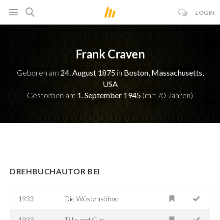
LOGIN
Frank Craven
Geboren am
24. August 1875
in
Boston, Massachusetts,
USA
Gestorben am
1. September 1945
(mit 70 Jahren)
DREHBUCHAUTOR BEI
1933
Die Wüstensöhne
1933
Tillie and Gus