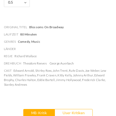
0.5
ORIGINAL TITEL
Blossoms On Broadway
LAUFZEIT
80 Minuten
GENRES
Comedy, Music
LÄNDER
REGIE
Richard Wallace
DREHBUCH
Theodore Reeves
George Auerbach
CAST
Edward Arnold
,
Shirley Ross
,
John Trent
,
Rufe Davis
,
Joe Weber
,
Lew
Fields
,
William Frawley
,
Frank Craven
,
Kitty Kelly
,
Johnny Arthur
,
Edward
Brophy
,
Charles Halton
,
Eddie Bartell
,
Jimmy Hollywood
,
Frederick Clarke
,
Stanley Andrews
MB-Kritik
User-Kritiken