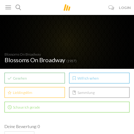
LOGIN
Blossoms On Broadway
Blossoms On Broadway
(1937)
Gesehen
Will ich sehen
Lieblingsfilm
Sammlung
Schaue ich gerade
Deine Bewertung: 0