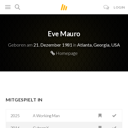
LOGIN
Eve Mauro
Geboren am
21. Dezember 1981
in
Atlanta, Georgia, USA
Homepage
MITGESPIELT IN
2025
A Working Man
2016
Cyborg X