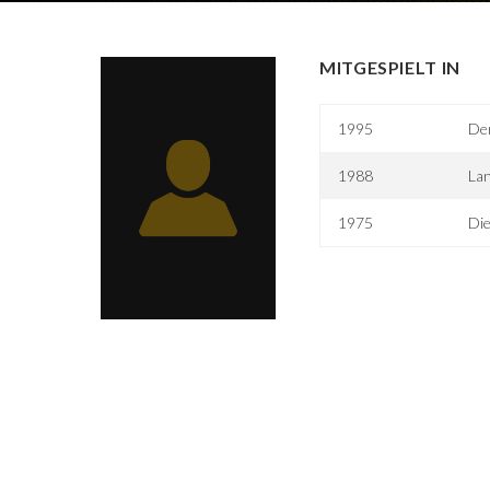
MITGESPIELT IN
1995
Der
1988
Lan
1975
Di