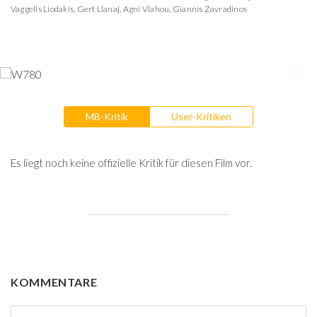
Vaggelis Liodakis
,
Gert Llanaj
,
Agni Vlahou
,
Giannis Zavradinos
MB-Kritik
User-Kritiken
Es liegt noch keine offizielle Kritik für diesen Film vor.
KOMMENTARE