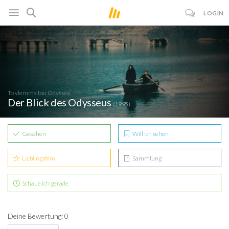
LOGIN
To vlemma tou Odyssea
Der Blick des Odysseus
(1995)
Gesehen
Will ich sehen
Lieblingsfilm
Sammlung
Schaue ich gerade
Deine Bewertung: 0