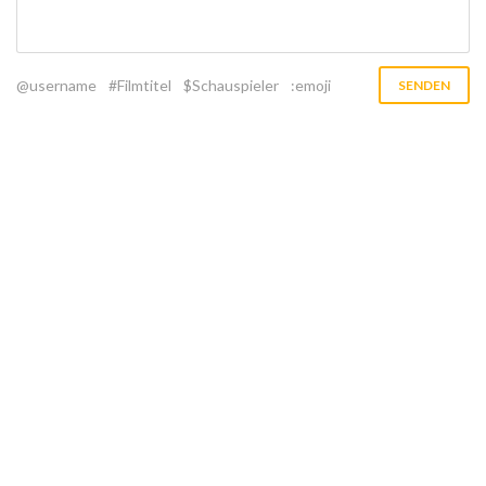
@username
#Filmtitel
$Schauspieler
:emoji