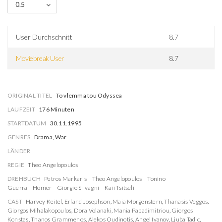
0.5
User Durchschnitt
8.7
Moviebreak User
8.7
ORIGINAL TITEL
To vlemma tou Odyssea
LAUFZEIT
176 Minuten
STARTDATUM
30.11.1995
GENRES
Drama, War
LÄNDER
REGIE
Theo Angelopoulos
DREHBUCH
Petros Markaris
Theo Angelopoulos
Tonino
Guerra
Homer
Giorgio Silvagni
Kaii Tsitseli
CAST
Harvey Keitel
,
Erland Josephson
,
Maia Morgenstern
,
Thanasis Veggos
,
Giorgos Mihalakopoulos
,
Dora Volanaki
,
Mania Papadimitriou
,
Giorgos
Konstas
,
Thanos Grammenos
,
Alekos Oudinotis
,
Angel Ivanov
,
Ljuba Tadic
,