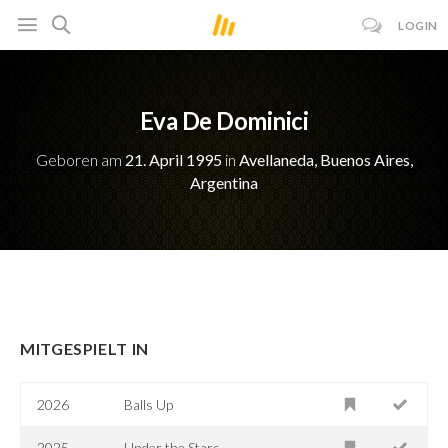
LOGIN
Eva De Dominici
Geboren am
21. April 1995
in
Avellaneda, Buenos Aires,
Argentina
MITGESPIELT IN
2026
Balls Up
2025
Under the Stars