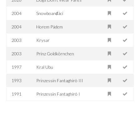
2004
Snowboarďáci
2004
Horem Pádem
2003
Krysar
2003
Prinz Goldkörnchen
1997
Kral Ubu
1993
Prinzessin Fantaghirò III
1991
Prinzessin Fantaghiró I