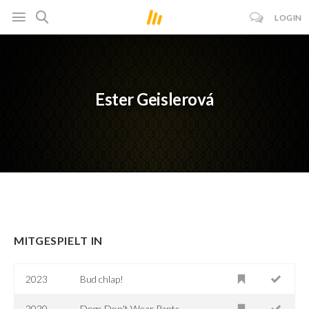
LOGIN
Ester Geislerová
MITGESPIELT IN
2023
Bud chlap!
2020
Dogs Don't Wear Pants