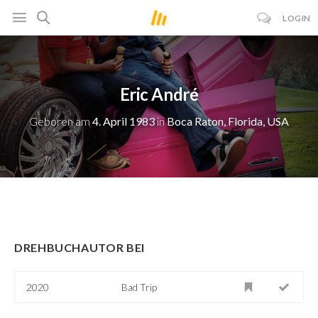
LOGIN
Eric André
Geboren am
4. April 1983
in
Boca Raton, Florida, USA
DREHBUCHAUTOR BEI
2020
Bad Trip