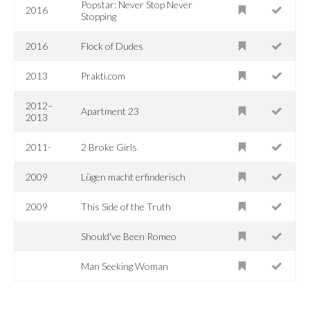
Popstar: Never Stop Never
2016
Stopping
2016
Flock of Dudes
2013
Prakti.com
2012–
Apartment 23
2013
2011-
2 Broke Girls
2009
Lügen macht erfinderisch
2009
This Side of the Truth
Should've Been Romeo
Man Seeking Woman