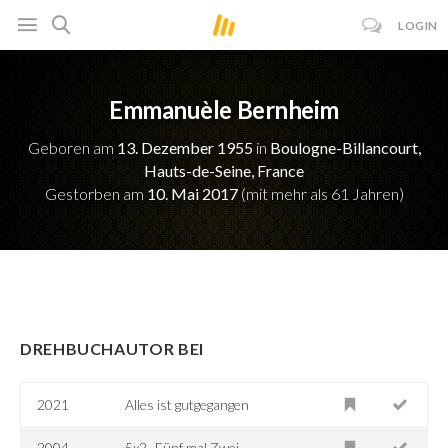
LOGIN
Emmanuèle Bernheim
Geboren am
13. Dezember 1955
in
Boulogne-Billancourt,
Hauts-de-Seine, France
Gestorben am
10. Mai 2017
(mit mehr als 61 Jahren)
DREHBUCHAUTOR BEI
2021
Alles ist gutgegangen
2004
5x2 -Fünf mal Zwei