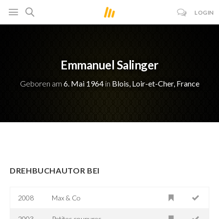
LOGIN
Emmanuel Salinger
Geboren am
6. Mai 1964
in
Blois, Loir-et-Cher, France
DREHBUCHAUTOR BEI
2008
Max & Co
2003
Petites coupures