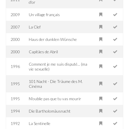
d'or
2009
Un village français
2007
La Clef
2000
Haus der dunklen Wünsche
2000
Capitães de Abril
Comment je me suis disputé... (ma
1996
vie sexuelle)
101 Nacht - Die Träume des M.
1995
Cinéma
1995
N'oublie pas que tu vas mourir
1994
Die Bartholomäusnacht
1992
La Sentinelle