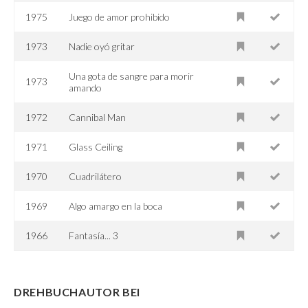
1975
Juego de amor prohibido
1973
Nadie oyó gritar
Una gota de sangre para morir
1973
amando
1972
Cannibal Man
1971
Glass Ceiling
1970
Cuadrilátero
1969
Algo amargo en la boca
1966
Fantasía... 3
DREHBUCHAUTOR BEI