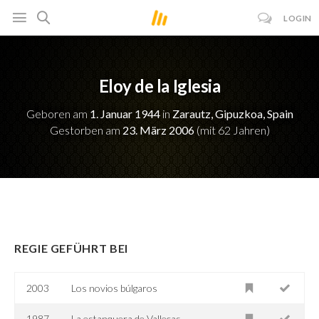
LOGIN
Eloy de la Iglesia
Geboren am
1. Januar 1944
in
Zarautz, Gipuzkoa, Spain
Gestorben am
23. März 2006
(mit 62 Jahren)
REGIE GEFÜHRT BEI
2003
Los novios búlgaros
1987
La estanquera de Vallecas