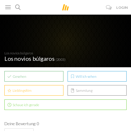
LOGIN
Los novios búlgaros
Los novios búlgaros
(2003)
Gesehen
Will ich sehen
Lieblingsfilm
Sammlung
Schaue ich gerade
Deine Bewertung: 0