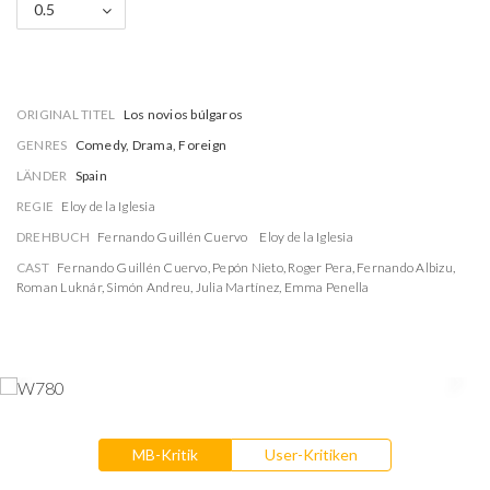
0.5
ORIGINAL TITEL
Los novios búlgaros
GENRES
Comedy, Drama, Foreign
LÄNDER
Spain
REGIE
Eloy de la Iglesia
DREHBUCH
Fernando Guillén Cuervo
Eloy de la Iglesia
CAST
Fernando Guillén Cuervo
,
Pepón Nieto
,
Roger Pera
,
Fernando Albizu
,
Roman Luknár
,
Simón Andreu
,
Julia Martínez
,
Emma Penella
MB-Kritik
User-Kritiken