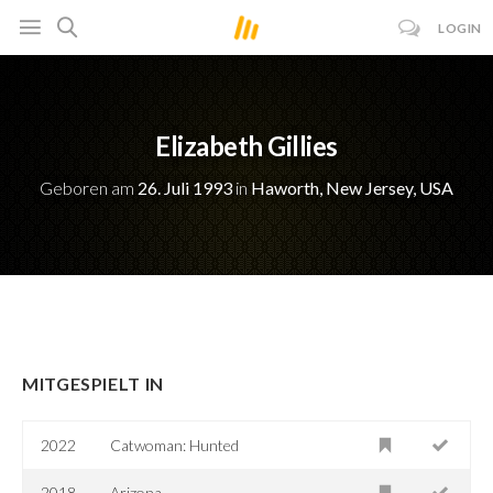
LOGIN
Elizabeth Gillies
Geboren am
26. Juli 1993
in
Haworth, New Jersey, USA
MITGESPIELT IN
2022
Catwoman: Hunted
2018
Arizona