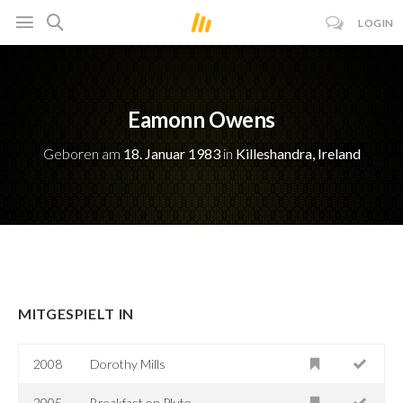
LOGIN
Eamonn Owens
Geboren am
18. Januar 1983
in
Killeshandra, Ireland
MITGESPIELT IN
2008
Dorothy Mills
2005
Breakfast on Pluto