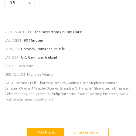
0.5
ORIGINAL TITEL
The Boys from County Clare
LAUFZEIT
90 Minuten
GENRES
Comedy, Romance, Music
LÄNDER
UK, Germany, Ireland
REGIE
John Irvin
DREHBUCH
Nicholas Adams
CAST
Bernard Hill
,
Charlotte Bradley
,
Andrea Corr
,
Stephen Brennan
,
Eamonn Owens
,
Malachy Bourke
,
Brendan O'Hare
,
Ian Shaw
,
Leslie Bingham
,
Colm Meaney
,
Shaun Evans
,
Philip Barantini
,
Frank Twomey
,
Emmet Kirwan
,
Noel Bridgeman
,
Russell Smith
MB-Kritik
User-Kritiken