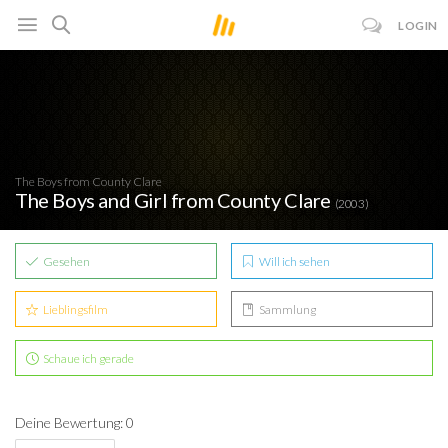
LOGIN
The Boys from County Clare
The Boys and Girl from County Clare
(2003)
Gesehen
Will ich sehen
Lieblingsfilm
Sammlung
Schaue ich gerade
Deine Bewertung: 0