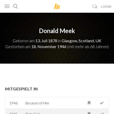
LOGIN
Donald Meek
Geboren am
13. Juli 1878
in
Glasgow, Scotland, UK
Gestorben am
18. November 1946
(mit mehr als 68 Jahren)
MITGESPIELT IN
1946
Because of Him
1945
State Fair