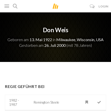
LOGIN
Don Weis
Geboren am
13. Mai 1922
in
Milwaukee, Wisconsin, USA
Gestorben am
26. Juli 2000
(mit 78 Jahren)
REGIE GEFÜHRT BEI
1982 -
Remington Steele
1987