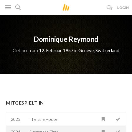
LOGIN
Dominique Reymond
Geboren am
12. Februar 1957
in
Genève, Switzerland
MITGESPIELT IN
2025
The Safe House
2024
Suspended Time