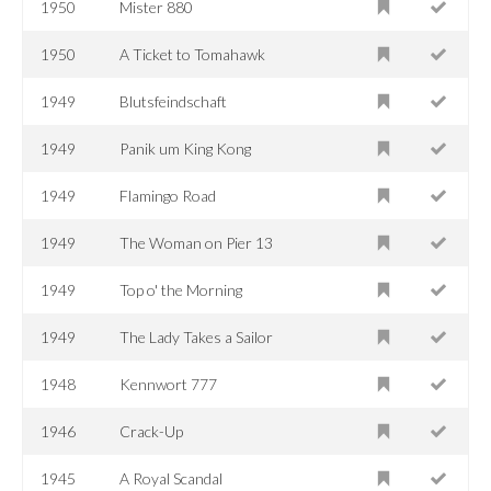
1950
Mister 880
1950
A Ticket to Tomahawk
1949
Blutsfeindschaft
1949
Panik um King Kong
1949
Flamingo Road
1949
The Woman on Pier 13
1949
Top o' the Morning
1949
The Lady Takes a Sailor
1948
Kennwort 777
1946
Crack-Up
1945
A Royal Scandal