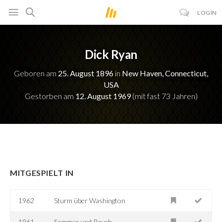
LOGIN
Dick Ryan
Geboren am
25. August 1896
in
New Haven, Connecticut,
USA
Gestorben am
12. August 1969
(mit fast 73 Jahren)
MITGESPIELT IN
1962
Sturm über Washington
1961
Sommer und Rauch