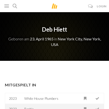
LOGIN
Deb Hiett
Geboren am
23. April 1965
in
New York City, New York,
USA
MITGESPIELT IN
2023
White House Plumbers
2023
Barbie