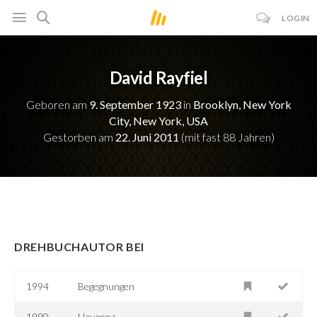
LOGIN
David Rayfiel
Geboren am
9. September 1923
in
Brooklyn, New York
City, New York, USA
Gestorben am
22. Juni 2011
(mit fast 88 Jahren)
DREHBUCHAUTOR BEI
1994
Begegnungen
1990
Havanna