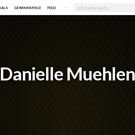
. . .
IALS
GEWINNSPIELE
FEED
Danielle Muehle