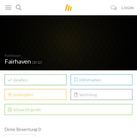
LOGIN
Fairhaven
Fairhaven
(2012)
Gesehen
Will ich sehen
Lieblingsfilm
Sammlung
Schaue ich gerade
Deine Bewertung: 0