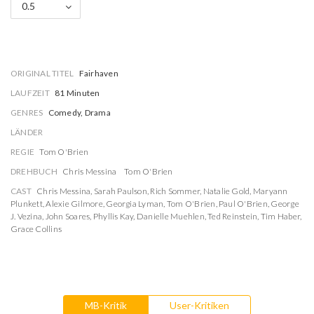
0.5
ORIGINAL TITEL
Fairhaven
LAUFZEIT
81 Minuten
GENRES
Comedy, Drama
LÄNDER
REGIE
Tom O'Brien
DREHBUCH
Chris Messina
Tom O'Brien
CAST
Chris Messina
,
Sarah Paulson
,
Rich Sommer
,
Natalie Gold
,
Maryann
Plunkett
,
Alexie Gilmore
,
Georgia Lyman
,
Tom O'Brien
,
Paul O'Brien
,
George
J. Vezina
,
John Soares
,
Phyllis Kay
,
Danielle Muehlen
,
Ted Reinstein
,
Tim Haber
,
Grace Collins
MB-Kritik
User-Kritiken