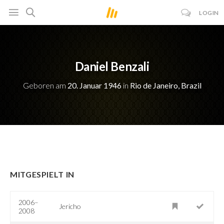
LOGIN
Daniel Benzali
Geboren am
20. Januar 1946
in
Rio de Janeiro, Brazil
MITGESPIELT IN
2006–
Jericho
2008