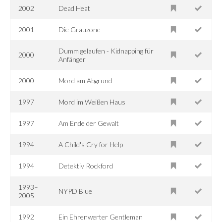
2002
Dead Heat
2001
Die Grauzone
Dumm gelaufen - Kidnapping für
2000
Anfänger
2000
Mord am Abgrund
1997
Mord im Weißen Haus
1997
Am Ende der Gewalt
1994
A Child's Cry for Help
1994
Detektiv Rockford
1993–
NYPD Blue
2005
1992
Ein Ehrenwerter Gentleman