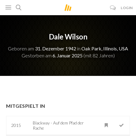
LOGIN
Dale Wilson
Geboren am
31. Dezember 1942
in
Oak Park, Illinois, USA
Gestorben am
6. Januar 2025
(mit 82 Jahren)
MITGESPIELT IN
Blackway - Auf dem Pfad der
2015
Rache