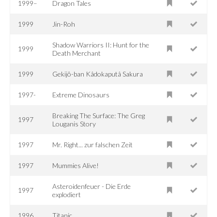
1999–
Dragon Tales
1999
Jin-Roh
Shadow Warriors II: Hunt for the
1999
Death Merchant
1999
Gekijô-ban Kâdokaputâ Sakura
1997-
Extreme Dinosaurs
Breaking The Surface: The Greg
1997
Louganis Story
1997
Mr. Right... zur falschen Zeit
1997
Mummies Alive!
Asteroidenfeuer - Die Erde
1997
explodiert
1996
Titanic