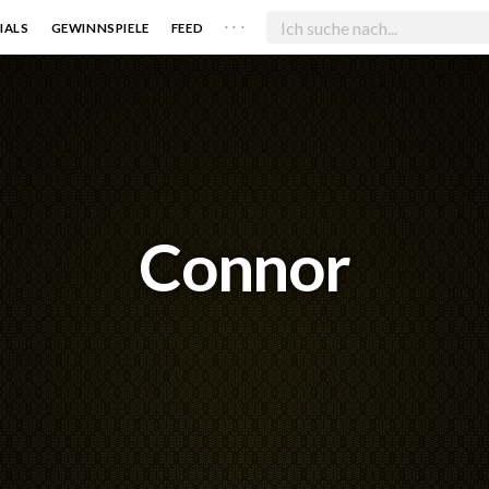
. . .
IALS
GEWINNSPIELE
FEED
Connor