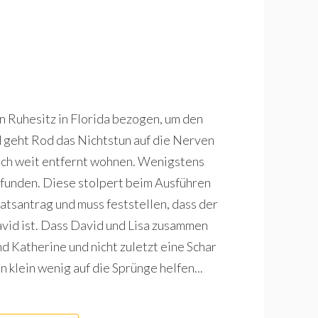
 Ruhesitz in Florida bezogen, um den
 geht Rod das Nichtstun auf die Nerven
zlich weit entfernt wohnen. Wenigstens
efunden. Diese stolpert beim Ausführen
ratsantrag und muss feststellen, dass der
vid ist. Dass David und Lisa zusammen
d Katherine und nicht zuletzt eine Schar
 klein wenig auf die Sprünge helfen...