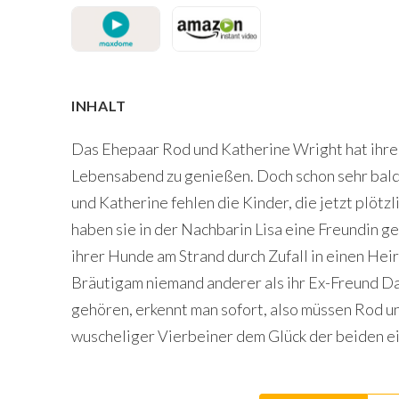
INHALT
Das Ehepaar Rod und Katherine Wright hat ihren
Lebensabend zu genießen. Doch schon sehr bald
und Katherine fehlen die Kinder, die jetzt plöt
haben sie in der Nachbarin Lisa eine Freundin g
ihrer Hunde am Strand durch Zufall in einen Hei
Bräutigam niemand anderer als ihr Ex-Freund Da
gehören, erkennt man sofort, also müssen Rod un
wuscheliger Vierbeiner dem Glück der beiden ein