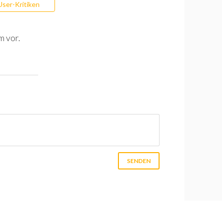
User-Kritiken
m vor.