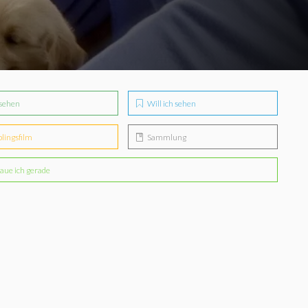
sehen
Will ich sehen
blingsfilm
Sammlung
aue ich gerade