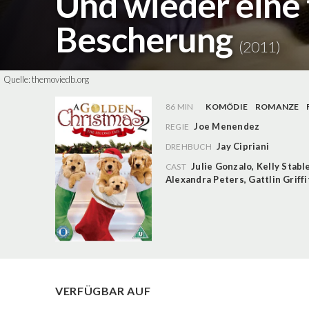
Und wieder eine 
Bescherung
(2011)
Quelle:
themoviedb.org
86 MIN
KOMÖDIE
ROMANZE
Joe Menendez
REGIE
Jay Cipriani
DREHBUCH
Julie Gonzalo
,
Kelly Stabl
CAST
Alexandra Peters
,
Gattlin Griffi
VERFÜGBAR AUF