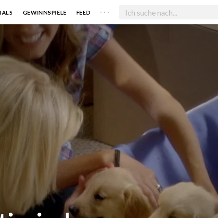
. . .
IALS
GEWINNSPIELE
FEED