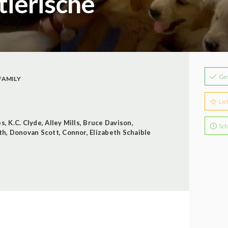
tierische
Ge
FAMILY
Lie
es
,
K.C. Clyde
,
Alley Mills
,
Bruce Davison
,
Sch
th
,
Donovan Scott
,
Connor
,
Elizabeth Schaible