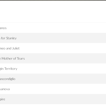
fanos
s for Stanley
eo and Juliet
 Mother of Tears
gin Territory
nascondiglio
sanova
pire