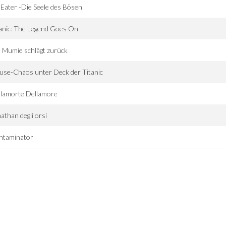
 Eater -Die Seele des Bösen
anic: The Legend Goes On
 Mumie schlägt zurück
se-Chaos unter Deck der Titanic
llamorte Dellamore
athan degli orsi
ntaminator