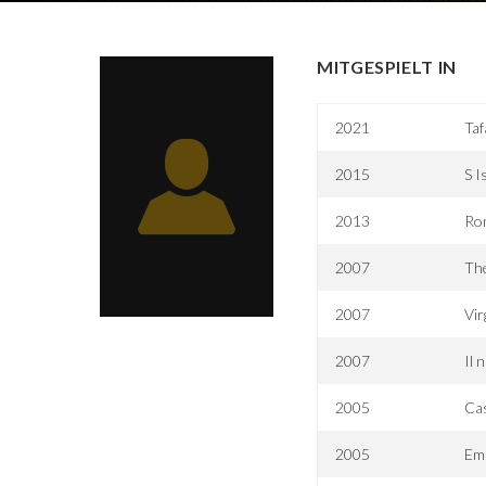
MITGESPIELT IN
2021
Ta
2015
S I
2013
Rom
2007
The
2007
Vir
2007
Il 
2005
Ca
2005
Em