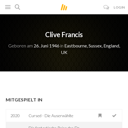
LOGIN
Clive Francis
Geboren am
26. Juni 1946
in
Eastbourne, Sussex, England,
UK
MITGESPIELT IN
2020
Cursed - Die Auserwählte
Die fantastische Reise des Dr.