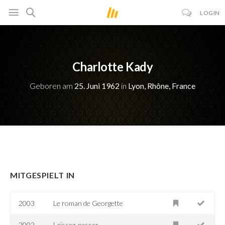
LOGIN
Charlotte Kady
Geboren am
25. Juni 1962
in
Lyon, Rhône, France
MITGESPIELT IN
2003
Le roman de Georgette
2002
Laissez-passer