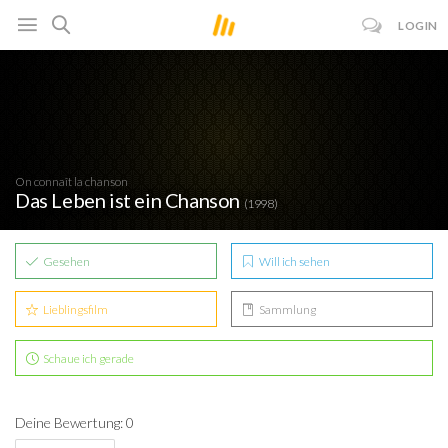
LOGIN
On connaît la chanson
Das Leben ist ein Chanson
(1998)
Gesehen
Will ich sehen
Lieblingsfilm
Sammlung
Schaue ich gerade
Deine Bewertung: 0