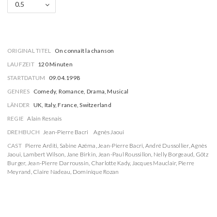
0.5
ORIGINAL TITEL
On connaît la chanson
LAUFZEIT
120 Minuten
STARTDATUM
09.04.1998
GENRES
Comedy, Romance, Drama, Musical
LÄNDER
UK, Italy, France, Switzerland
REGIE
Alain Resnais
DREHBUCH
Jean-Pierre Bacri
Agnès Jaoui
CAST
Pierre Arditi
,
Sabine Azéma
,
Jean-Pierre Bacri
,
André Dussollier
,
Agnès
Jaoui
,
Lambert Wilson
,
Jane Birkin
,
Jean-Paul Roussillon
,
Nelly Borgeaud
,
Götz
Burger
,
Jean-Pierre Darroussin
,
Charlotte Kady
,
Jacques Mauclair
,
Pierre
Meyrand
,
Claire Nadeau
,
Dominique Rozan