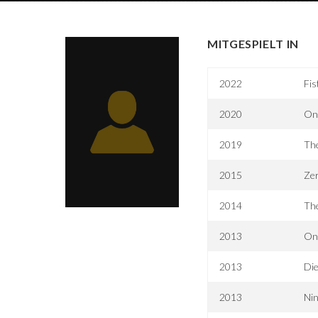
MITGESPIELT IN
2022
Fis
2020
One
2019
Th
2015
Zer
2014
The
2013
On
2013
Die
2013
Nin