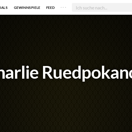
. . .
IALS
GEWINNSPIELE
FEED
harlie Ruedpokan