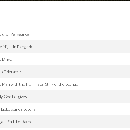
tful of Vengeance
 Night in Bangkok
e Driver
o Tolerance
 Man with the Iron Fists: Sting of the Scorpion
ly God Forgives
 Liebe seines Lebens
ja - Pfad der Rache