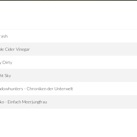
rash
le Cider Vinegar
y Dirty
ht Sky
adowhunters - Chroniken der Unterwelt
o - Einfach Meerjungfrau