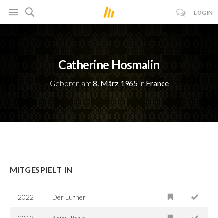
LOGIN
Catherine Hosmalin
Geboren am
8. März 1965
in
France
MITGESPIELT IN
2022
Der Lügner
2013
Adieu Paris