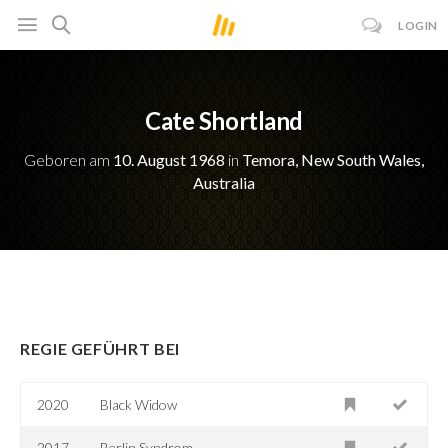
LOGIN
Cate Shortland
Geboren am
10. August 1968
in
Temora, New South Wales,
Australia
REGIE GEFÜHRT BEI
2020
Black Widow
2017
Berlin Syndrom