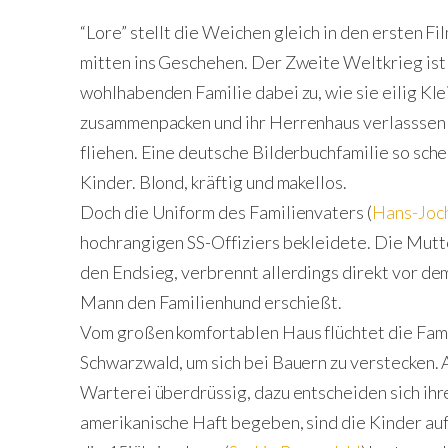
“Lore” stellt die Weichen gleich in den ersten 
mitten ins Geschehen. Der Zweite Weltkrieg ist 
wohlhabenden Familie dabei zu, wie sie eilig Kle
zusammenpacken und ihr Herrenhaus verlasssen 
fliehen. Eine deutsche Bilderbuchfamilie so sche
Kinder. Blond, kräftig und makellos.
Doch die Uniform des Familienvaters (
Hans-Joc
hochrangigen SS-Offiziers bekleidete. Die Mutte
den Endsieg, verbrennt allerdings direkt vor d
Mann den Familienhund erschießt.
Vom großen komfortablen Haus flüchtet die Fami
Schwarzwald, um sich bei Bauern zu verstecken. A
Warterei überdrüssig, dazu entscheiden sich ihre
amerikanische Haft begeben, sind die Kinder auf s