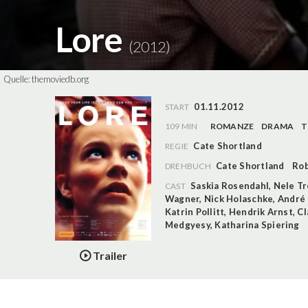
Lore
(2012)
Quelle:
themoviedb.org
01.11.2012
START
109 MIN
ROMANZE
DRAMA
T
Cate Shortland
REGIE
Cate Shortland
Rob
DREHBUCH
Saskia Rosendahl
,
Nele T
CAST
Wagner
,
Nick Holaschke
,
André 
Katrin Pollitt
,
Hendrik Arnst
,
Cl
Medgyesy
,
Katharina Spiering
Trailer