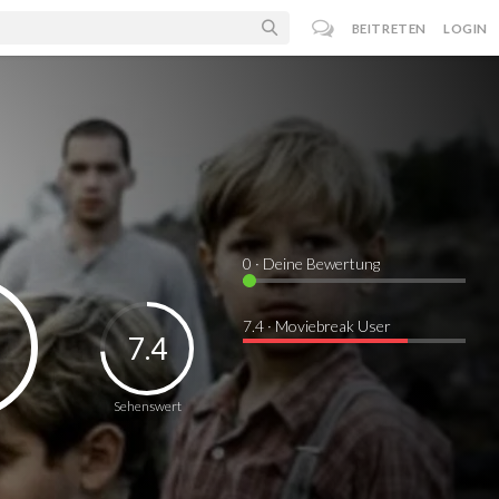
BEITRETEN
LOGIN
0
· Deine Bewertung
7.4 · Moviebreak User
7.4
Sehenswert