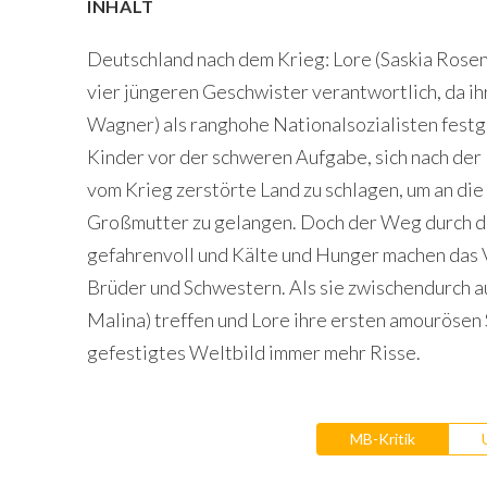
INHALT
Deutschland nach dem Krieg: Lore (Saskia Rosenda
vier jüngeren Geschwister verantwortlich, da ih
Wagner) als ranghohe Nationalsozialisten fes
Kinder vor der schweren Aufgabe, sich nach der
vom Krieg zerstörte Land zu schlagen, um an die
Großmutter zu gelangen. Doch der Weg durch die
gefahrenvoll und Kälte und Hunger machen das 
Brüder und Schwestern. Als sie zwischendurch au
Malina) treffen und Lore ihre ersten amourösen 
gefestigtes Weltbild immer mehr Risse.
MB-Kritik