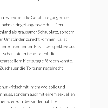
enn es reichen die Gefühlsregungen der
aufnahme eingefangen werden. Denn
chland als grausamer Schauplatz, sondern
en Umständen zurecht kommen. Es ist
einer
konsequenten Erzählperspektive aus
es schauspielerische Talent die
darstellern hier zutage fördern konnte.
 Zuschauer die Torturen regelrecht
t nur kritisch mit ihrem Weltbild und
 muss, sondern auch mit einem sexuellen
er Szene, in die Kinder auf ihrer