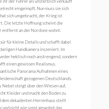
de ihr der Führer als unsterblich verkauft
lrecht eingeimpft. Nun muss sie sich
at sich umgebracht, der Krieg ist
t. Die letzte Hoffnung scheint die
er entfernt an der Nordsee wohnt.
ür für kleine Details und schafft dabei
ackeligen Handkamera inszeniert. Im
 weder hektisch noch anstrengend, sondern
afft einen gewissen Realismus.
omantische Panorama Aufnahmen eines
itleidenschaft gezogenen Deutschlands.
. Nebel steigt über den Wiesen auf,
cht Kleider und macht den Boden zu
d dem dekadenten Herrenhaus stellt
r und nicht wie sonst gewohnt das