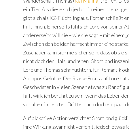
Wanderschaft Thomas (
Kai Malina
) treffen. Die
ein Tier. Als diese sich jedoch in einer brenzlige
gibt sich als KZ-Flüchtling aus. Fortan schließt 
hilft ihnen. Einerseits fühl sich Lore von seiner
andererseits will sie – wie sie sagt – mit einem 
Zwischen den beiden herrscht immer eine starke
Zuschauer kann sich nie sicher sein, dass ob sie s
nicht doch den Hals umdrehen. Shortland inszeni
Lore und Thomas sehr nüchtern, für Romantik ode
Apropos Gefühle. Der Starke Fokus auf Lore hat 
Geschwister in vielen Szenen etwas zu Randfigu
fällt wirklich berührt zu sein, wenn das Leben de
vor allem im letzten Drittel dann doch ein paar
Auf plakative Action verzichtet Shortland glückl
ihre Wirkung zwar nicht verfehlt, jedoch etwas f