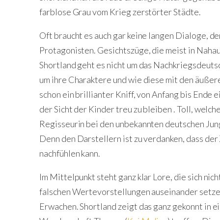
farblose Grau vom Krieg zerstörter Städte.
Oft braucht es auch gar keine langen Dialoge, d
Protagonisten. Gesichtszüge, die meist in Nah
Shortland geht es nicht um das Nachkriegsdeuts
um ihre Charaktere und wie diese mit den äußer
schon ein brillianter Kniff, von Anfang bis Ende 
der Sicht der Kinder treu zu bleiben .
Toll, welch
Regisseurin bei den unbekannten deutschen Jung
Denn den Darstellern ist zu verdanken, dass der
nachfühlen kann.
Im Mittelpunkt steht ganz klar Lore, die sich nich
falschen Wertevorstellungen auseinander setzen
Erwachen. Shortland zeigt das ganz gekonnt in ein