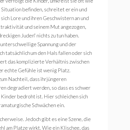
ser verfolgt die Kinder, umkreist sie oft wie
n Situation befinden, schreitet er ein und
er sich Lore und ihren Geschwistern an und
 Attraktivität und seinem Mut angezogen,
„dreckigen Juden“ nichts zu tun haben.
 unterschwellige Spannung und der
ich tatsächlich um den Hals fallen oder sich
ert das komplizierte Verhältnis zwischen
r echte Gefühle ist wenig Platz.
zum Nachteil, dass ihrjüngeren
ren degradiert werden, so dass es schwer
r Kinder bedroht ist. Hier schleichen sich
 dramaturgische Schwächen ein.
icherweise. Jedoch gibt es eine Szene, die
ehl am Platze wirkt. Wie ein Klischee, das