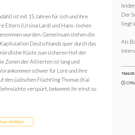
leider
Der S
hl) ist mit 15 Jahren für sich und ihre
liegt 
re Eltern (Ursina Lardi und Hans-Jochen
tgenommen wurden. Gemeinsam stehen die
Als B
 Kapitulation Deutschlands quer durch das
Interv
 nördliche Küste zum sicheren Hof der
 Zonen der Alliierten ist lang und
Vorankommen schwer für Lore und ihre
TRAILER 
f den jüdischen Flüchtling Thomas (Kai
Offic
Sehnsüchte verspürt, bekommt ihr einst so
User-Kritiken