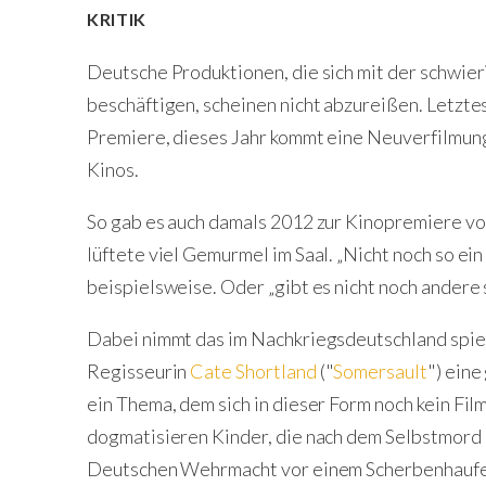
KRITIK
Deutsche Produktionen, die sich mit der schwier
beschäftigen, scheinen nicht abzureißen. Letztes
Premiere, dieses Jahr kommt eine Neuverfilmun
Kinos.
So gab es auch damals 2012 zur Kinopremiere vo
lüftete viel Gemurmel im Saal. „Nicht noch so ein
beispielsweise. Oder „gibt es nicht noch ander
Dabei nimmt das im Nachkriegsdeutschland spie
Regisseurin
Cate Shortland
("
Somersault
") ein
ein Thema, dem sich in dieser Form noch kein F
dogmatisieren Kinder, die nach dem Selbstmord 
Deutschen Wehrmacht vor einem Scherbenhaufen,