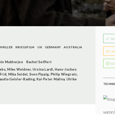
Ge
HRILLER
KRIEGSFILM
UK
GERMANY
AUSTRALIA
Lie
in Mukherjee
Rachel Seiffert
Sch
rebs
,
Mike Weidner
,
Ursina Lardi
,
Hans-Jochen
Frid
,
Mika Seidel
,
Sven Pippig
,
Philip Wiegratz
,
audia Geisler-Bading
,
Kai-Peter Malina
,
Ulrike
TECHNIS
wenn 