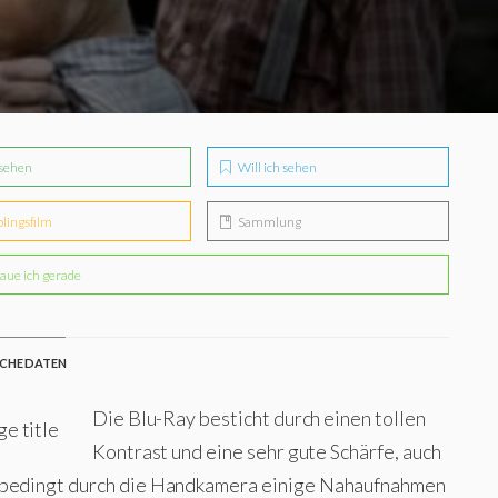
sehen
Will ich sehen
blingsfilm
Sammlung
aue ich gerade
CHE DATEN
Die Blu-Ray besticht durch einen tollen
Kontrast und eine sehr gute Schärfe, auch
bedingt durch die Handkamera einige Nahaufnahmen