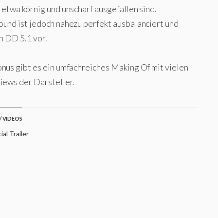
 etwa körnig und unscharf ausgefallen sind.
ound ist jedoch nahezu perfekt ausbalanciert und
in DD 5.1 vor.
onus gibt es ein umfachreiches Making Of mit vielen
iews der Darsteller.
/ VIDEOS
ial Trailer