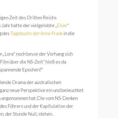
igen Zeit des Dritten Reichs
 Jahr hatte der vielgelobte „
Elser
“
g des
Tagebuchs der Anne Frank
in die
n „Lore“ noch bevor der Vorhang sich
 Film über die NS-Zeit“ hieß es da
e spannende Epochen?“
lende Drama der australischen
e ganz neue Perspektive ein und beleuchtet
ilm angenommen hat: Die vom NS-Denken
des Führers und der Kapitulation der
 der Stunde Null, stehen.