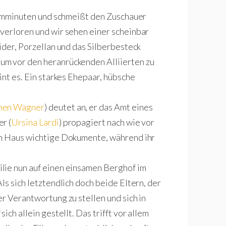
Filmminuten und schmeißt den Zuschauer
verloren und wir sehen einer scheinbar
ider, Porzellan und das Silberbesteck
um vor den heranrückenden Alliierten zu
int es. Ein starkes Ehepaar, hübsche
hen Wagner
) deutet an, er das Amt eines
r (
Ursina Lardi
) propagiert nach wie vor
em Haus wichtige Dokumente, während ihr
lie nun auf einen einsamen Berghof im
ls sich letztendlich doch beide Eltern, der
r Verantwortung zu stellen und sich in
ich allein gestellt. Das trifft vor allem