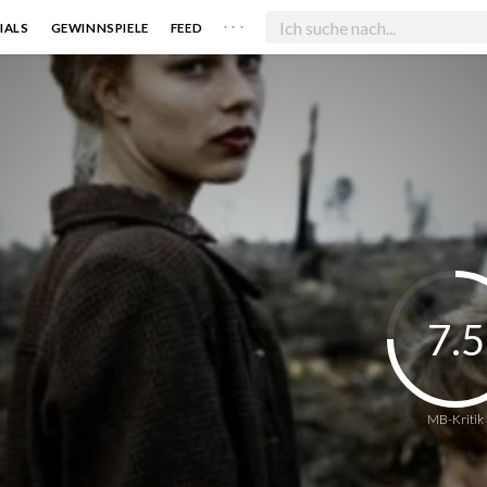
. . .
IALS
GEWINNSPIELE
FEED
7.5
MB-Kritik