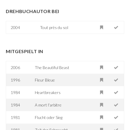
DREHBUCHAUTOR BEI
2004
Tout près du sol
MITGESPIELT IN
2006
The Beautiful Beast
1996
Fleur Bleue
1984
Heartbreakers
1984
A mort l'arbitre
1981
Flucht oder Sieg
1981
Zeit der Sehnsucht