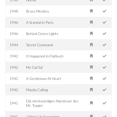
1948
Brass Monkey
1946
A Scandal in Paris
1946
Behind Green Lights
1944
Secret Command
1942
It Happened in Flatbush
1942
My Gal Sal
1942
A Gentleman At Heart
1942
Manila Calling
Die merkwürdigen Abenteuer des
1941
Mr. Topper
1941
I Wake Up Screaming