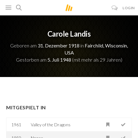
LOGIN
Carole Landis
Geboren am
31. Dezember 1918
in
Fairchild, Wisconsin,
USA
Gestorben am
5. Juli 1948
(mit mehr als 29 Jahren)
MITGESPIELT IN
1961
Valley of the Dragons
1950
Noose