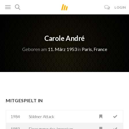
LOGIN
Carole André
Geboren am
11. März 1953
in
Paris, France
MITGESPIELT IN
1984
Söldner Attack
1983
Einer gegen das Imperium