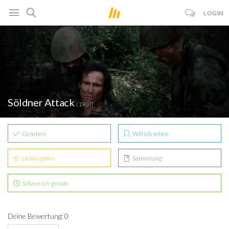
LOGIN
Söldner Attack
(1984)
Gesehen
Will ich sehen
Lieblingsfilm
Sammlung
Schaue ich gerade
Deine Bewertung: 0