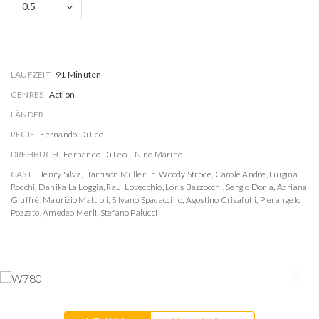
0.5
LAUFZEIT
91 Minuten
GENRES
Action
LÄNDER
REGIE
Fernando Di Leo
DREHBUCH
Fernando Di Leo
Nino Marino
CAST
Henry Silva
,
Harrison Muller Jr.
,
Woody Strode
,
Carole André
,
Luigina
Rocchi
,
Danika La Loggia
,
Raul Lovecchio
,
Loris Bazzocchi
,
Sergio Doria
,
Adriana
Giuffrè
,
Maurizio Mattioli
,
Silvano Spadaccino
,
Agostino Crisafulli
,
Pierangelo
Pozzato
,
Amedeo Merli
,
Stefano Palucci