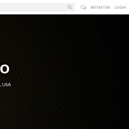
BEITRETEN
LOGIN
zo
k, USA