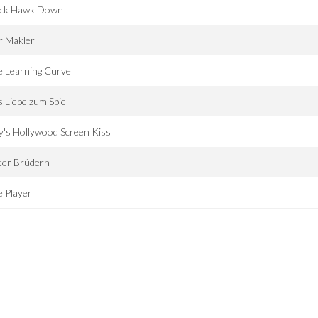
ack Hawk Down
r Makler
e Learning Curve
 Liebe zum Spiel
ly's Hollywood Screen Kiss
ter Brüdern
 Player