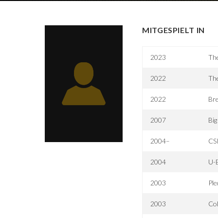
MITGESPIELT IN
2023
Th
2022
Th
2022
Bre
2007
Big
2004–
CS
2004
U-B
2003
Ple
2003
Col