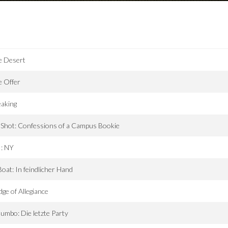
e Desert
e Offer
aking
 Shot: Confessions of a Campus Bookie
I: NY
oat: In feindlicher Hand
dge of Allegiance
umbo: Die letzte Party