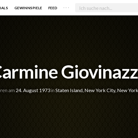
. . .
IALS
GEWINNSPIELE
FEED
armine Giovinaz
ren am
24. August 1973
in
Staten Island, New York City, New Yor