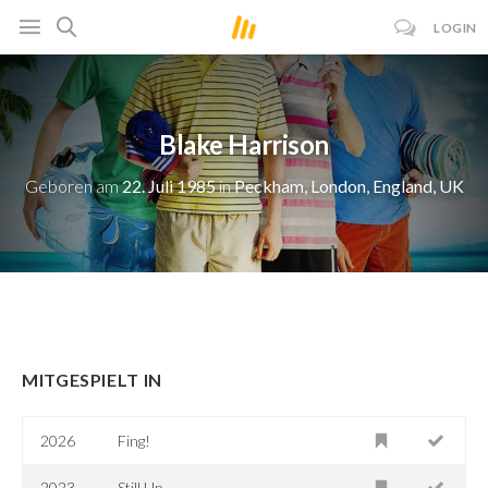
LOGIN
Blake Harrison
Geboren am
22. Juli 1985
in
Peckham, London, England, UK
MITGESPIELT IN
2026
Fing!
2023
Still Up